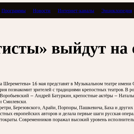
Программы
Новости
Интернет-каналы
Энциклопедия
тисты» выйдут н
фа Шереметева» 16 мая представят в Музыкальном театре имен
рия познакомит зрителей с традициями крепостных театров. В 
Воробьевский — Андрей Батуркин, крепостные актёры — Наталья
и Смилевски.
етри, Березовского, Арайи, Порпоры, Пашкевича, Баха и других 
стных европейских авторов и делала первые шаги русская опера
ристократы. Современников поражал высокий уровень исполнитель