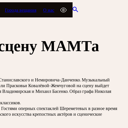
Города вещания
О нас
а сцену МАМТа
и Станиславского и Немировича-Данченко. Музыкальный
роли Прасковьи Ковалёвой-Жемчуговой на сцену выйдет
 Владимирская и Михаил Басенко. Образ графа Николая
классиков.
. Гостями оперных спектаклей Шереметевых в разное время
ского искусства крепостных актёров и сценические