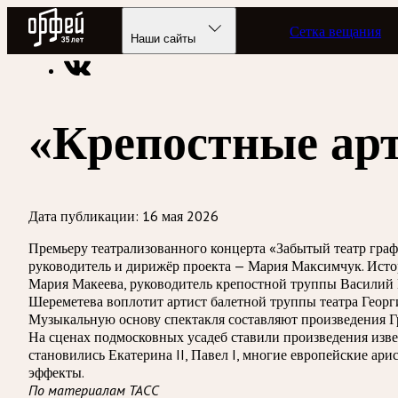
Радио Орфей
Сетка вещания
Радио классической музыки «Орфей»
Новости
Наши сайты
«Крепостные ар
Дата публикации:
16 мая 2026
Премьеру театрализованного концерта «Забытый театр гра
руководитель и дирижёр проекта — Мария Максимчук. Исто
Мария Макеева, руководитель крепостной труппы Василий 
Шереметева воплотит артист балетной труппы театра Георг
Музыкальную основу спектакля составляют произведения Гр
На сценах подмосковных усадеб ставили произведения изве
становились Екатерина II, Павел I, многие европейские а
эффекты.
По материалам ТАСС