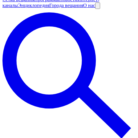
каналы
Энциклопедия
Города вещания
О нас