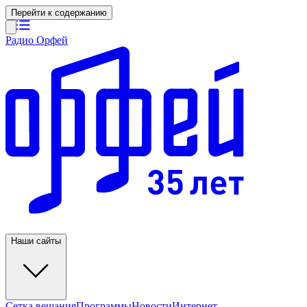
Перейти к содержанию
Радио Орфей
Наши сайты
Сетка вещания
Программы
Новости
Интернет-