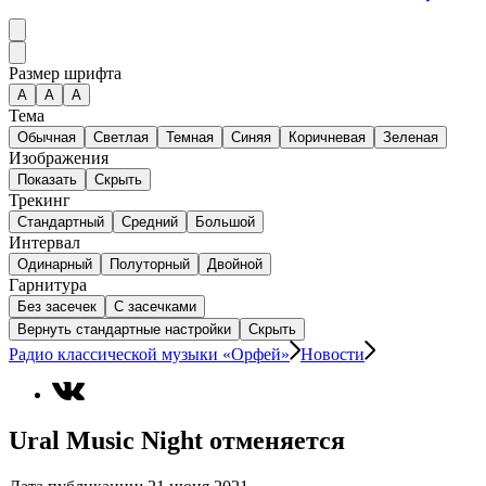
Размер шрифта
А
A
A
Тема
Обычная
Светлая
Темная
Синяя
Коричневая
Зеленая
Изображения
Показать
Скрыть
Трекинг
Стандартный
Средний
Большой
Интервал
Одинарный
Полуторный
Двойной
Гарнитура
Без засечек
С засечками
Вернуть стандартные настройки
Скрыть
Радио классической музыки «Орфей»
Новости
Ural Music Night отменяется