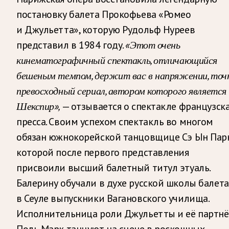
постановку балета Прокофьева «Ромео
и Джульетта», которую Рудольф Нуреев
представил в 1984 году.
«Этот очень
кинематографичный спектакль, отличающийся
бешеным темпом, держит вас в напряжении, точ
превосходный сериал, автором которого является
Шекспир»,
— отзывается о спектакле французск
пресса. Своим успехом спектакль во многом
обязан южнокорейской танцовщице Сэ Ын Парк
которой после первого представления
присвоили высший балетный титул этуаль.
Балерину обучали в духе русской школы балета
в Сеуле выпускники Вагановского училища.
Исполнительница роли Джульетты и её партн
Поль Марк танцуют на сцене в роскошных