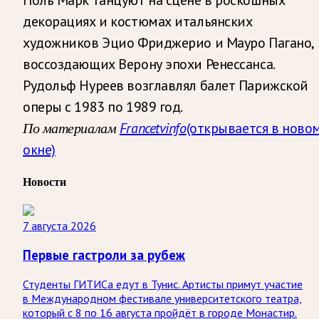
декорациях и костюмах итальянских
художников Эцио Фриджерио и Мауро Пагано,
воссоздающих Верону эпохи Ренессанса.
Рудольф Нуреев возглавлял балет Парижской
оперы с 1983 по 1989 год.
По материалам
Francetvinfo
(открывается в ново
окне)
Новости
7 августа 2026
Первые гастроли за рубеж
Студенты ГИТИСа едут в Тунис. Артисты примут участие
в Международном фестивале университетского театра,
который с 8 по 16 августа пройдёт в городе Монастир.