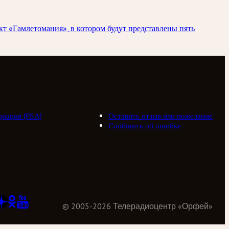
кт «Гамлетомания», в котором будут представлены пять
циация (РБА)
Оставить отзыв или пожелание
Сообщить об ошибке
©
2005
-
2026
Телерадиоцентр «Орфей»