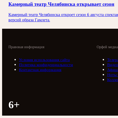
Камерный театр Челябинска открывает сезон
Камерный театр Челябинска откроет сезон 6 августа спекта
версий образа Гамлета.
Правовая информация
Орфей медиа
Условия использования сайта
Телер
Политика конфиденциальности
Видео
Контактная информация
Афиш
Ноты
Колле
6+