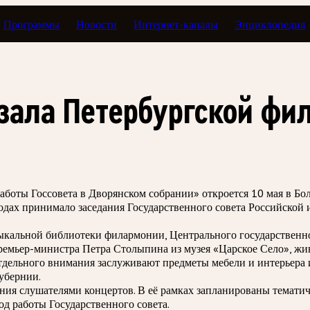
Программы
Новости
Интернет-каналы
Энциклопедия
 зала Петербургской фи
аботы Госсовета в Дворянском собрании» откроется 10 мая в Бо
одах принимало заседания Государственного совета Российской и
кальной библиотеки филармонии, Центрального государственно
ремьер-министра Петра Столыпина из музея «Царское Село», жи
Отдельного внимания заслуживают предметы мебели и интерьера 
губернии.
ения слушателями концертов. В её рамках запланированы темати
од работы Государственного совета.