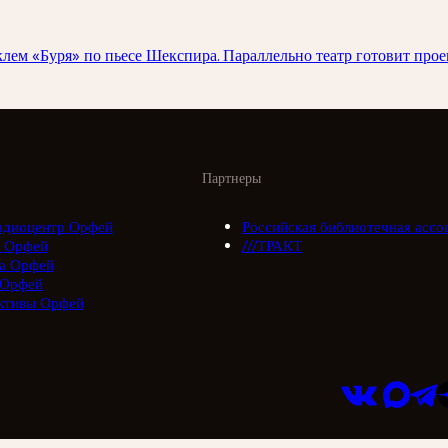
клем «Буря» по пьесе Шекспира. Параллельно театр готовит прое
Партнеры
адиоцентр Орфей
Российская библиотечная ассо
 Орфей
///ТРАКТ
а Орфей
 Орфей
ктивы Орфей