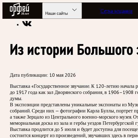
Радио Орфей
Сетка вещания
Радио классической музыки «Орфей»
Новости
Наши сайты
Из истории Большого
Дата публикации:
10 мая 2026
Выставка «Государственное звучание. К 120-летию начала р
до 1917 года как зал Дворянского собрания, в 1906–1908 г
думы.
В экспозиции представлены уникальные экспонаты из Музы
собраний. Среди них — фотографии Карла Буллы, портрет п
а также Зерцало из Центрального военно-морского музея. 
мемориальная доска из зала и гербы уездов Петербургской 
Выставка продлится до 5 июля и будет доступна для посещ
состоится концерт из произведений, звучавших здесь в пери