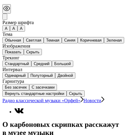
Размер шрифта
А
A
A
Тема
Обычная
Светлая
Темная
Синяя
Коричневая
Зеленая
Изображения
Показать
Скрыть
Трекинг
Стандартный
Средний
Большой
Интервал
Одинарный
Полуторный
Двойной
Гарнитура
Без засечек
С засечками
Вернуть стандартные настройки
Скрыть
Радио классической музыки «Орфей»
Новости
О карбоновых скрипках расскажут
в музее музыки