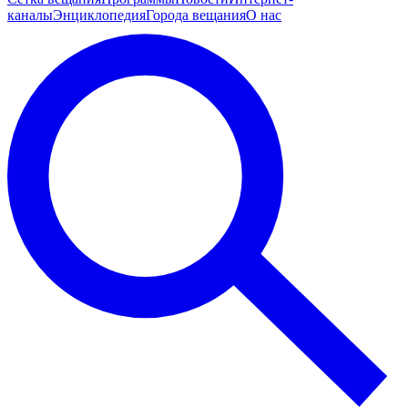
каналы
Энциклопедия
Города вещания
О нас