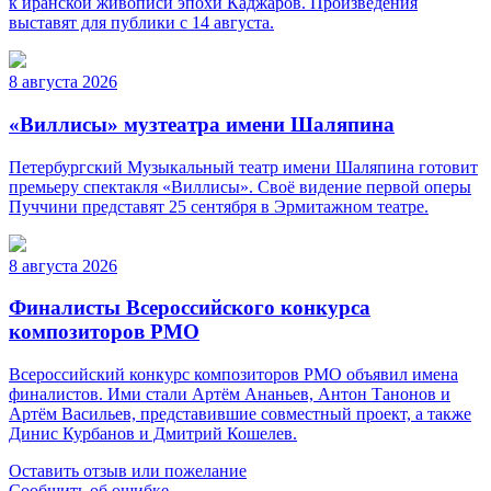
к иранской живописи эпохи Каджаров. Произведения
выставят для публики с 14 августа.
8 августа 2026
«Виллисы» музтеатра имени Шаляпина
Петербургский Музыкальный театр имени Шаляпина готовит
премьеру спектакля «Виллисы». Своё видение первой оперы
Пуччини представят 25 сентября в Эрмитажном театре.
8 августа 2026
Финалисты Всероссийского конкурса
композиторов РМО
Всероссийский конкурс композиторов РМО объявил имена
финалистов. Ими стали Артём Ананьев, Антон Танонов и
Артём Васильев, представившие совместный проект, а также
Динис Курбанов и Дмитрий Кошелев.
Оставить отзыв или пожелание
Сообщить об ошибке