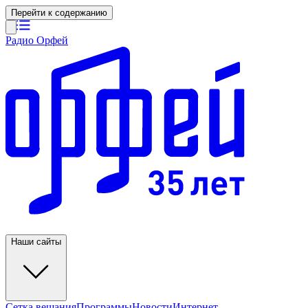
Перейти к содержанию
Радио Орфей
Наши сайты
Сетка вещания
Программы
Новости
Интернет-