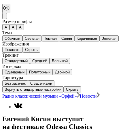
Размер шрифта
А
A
A
Тема
Обычная
Светлая
Темная
Синяя
Коричневая
Зеленая
Изображения
Показать
Скрыть
Трекинг
Стандартный
Средний
Большой
Интервал
Одинарный
Полуторный
Двойной
Гарнитура
Без засечек
С засечками
Вернуть стандартные настройки
Скрыть
Радио классической музыки «Орфей»
Новости
Евгений Кисин выступит
на фестивале Odessa Classics