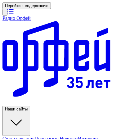
Перейти к содержанию
Радио Орфей
Наши сайты
Сетка вещания
Программы
Новости
Интернет-