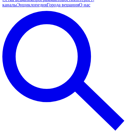
каналы
Энциклопедия
Города вещания
О нас