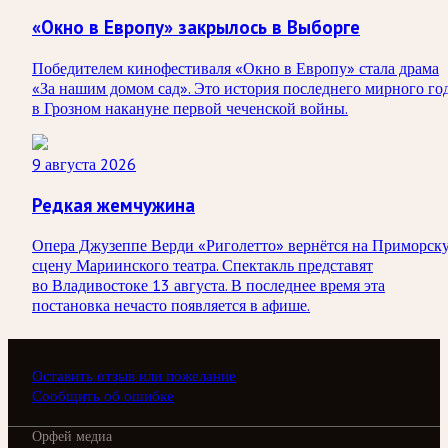
«Окно в Европу» закрылось в Выборге
Победителем кинофестиваля «Окно в Европу» стала драма
«За нашим домом сад». Это история последнего мирного го
в Грозном накануне первой чеченской войны.
9 августа 2026
Редкая жемчужина
Опера Джузеппе Верди «Риголетто» вернётся на Приморск
сцену Мариинского театра. Спектакль представят
во Владивостоке 13 августа. В последнее время эта
постановка нечасто появляется в афише.
Оставить отзыв или пожелание
Сообщить об ошибке
Орфей медиа