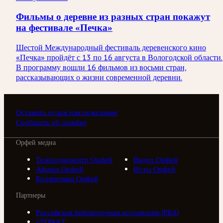
Фильмы о деревне из разных стран покажут
на фестивале «Печка»
Шестой Международный фестиваль деревенского кино
«Печка» пройдёт с 13 по 16 августа в Вологодской области.
В программу вошли 16 фильмов из восьми стран,
рассказывающих о жизни современной деревни.
Оставить отзыв или пожелание
Сообщить об ошибке
Орфей медиа
Телерадиоцентр Орфей
Видео Орфей
Афиша Орфей
Ноты Орфей
Коллективы Орфей
Партнеры
Российская библиотечная ассоциация (РБА)
///ТРАКТ