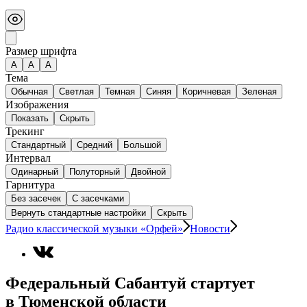
Размер шрифта
А
A
A
Тема
Обычная
Светлая
Темная
Синяя
Коричневая
Зеленая
Изображения
Показать
Скрыть
Трекинг
Стандартный
Средний
Большой
Интервал
Одинарный
Полуторный
Двойной
Гарнитура
Без засечек
С засечками
Вернуть стандартные настройки
Скрыть
Радио классической музыки «Орфей»
Новости
Федеральный Сабантуй стартует
в Тюменской области