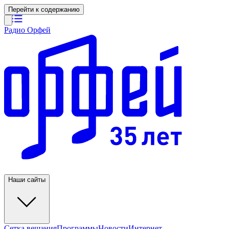
Перейти к содержанию
Радио Орфей
Наши сайты
Сетка вещания
Программы
Новости
Интернет-