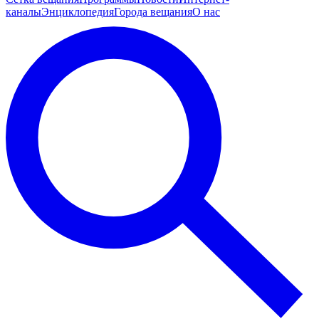
каналы
Энциклопедия
Города вещания
О нас