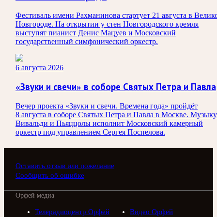
Фестиваль имени Рахманинова стартует 21 августа в Велик
Новгороде. На открытии у стен Новгородского кремля
выступят пианист Денис Мацуев и Московский
государственный симфонический оркестр.
6 августа 2026
«Звуки и свечи» в соборе Святых Петра и Павла
Вечер проекта «Звуки и свечи. Времена года» пройдёт
8 августа в соборе Святых Петра и Павла в Москве. Музыку
Вивальди и Пьяццолы исполнит Московский камерный
оркестр под управлением Сергея Поспелова.
Оставить отзыв или пожелание
Сообщить об ошибке
Орфей медиа
Телерадиоцентр Орфей
Видео Орфей