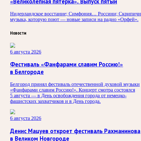
«Великолепная пятерка». Выпуск пятый
Нидерландское восстание; Симфония… Россини; Скрипичн
музыка, которую поют — новые записи на радио «Орфей».
Новости
6 августа 2026
Фестиваль «Фанфарами славим Россию!»
в Белгороде
Белгород принял фестиваль отечественной духовой музыки
«Фанфарами славим Россию!». Концерт смотра состоялся
5 августа — в День освобождения города от немецко-
фашистских захватчиков и в День города.
6 августа 2026
Денис Мацуев откроет фестиваль Рахманинова
в Великом Новгороде