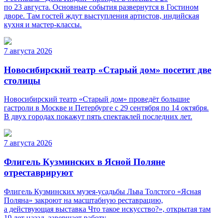
по 23 августа. Основные события развернутся в Гостином
дворе. Там гостей ждут выступления артистов, индийская
кухня и мастер-классы.
7 августа 2026
Новосибирский театр «Старый дом» посетит две
столицы
Новосибирский театр «Старый дом» проведёт большие
гастроли в Москве и Петербурге с 29 сентября по 14 октября.
В двух городах покажут пять спектаклей последних лет.
7 августа 2026
Флигель Кузминских в Ясной Поляне
отреставрируют
Флигель Кузминских музея-усадьбы Льва Толстого «Ясная
Поляна» закроют на масштабную реставрацию,
а действующая выставка Что такое искусство?», открытая там
19 лет назад, завершает работу.