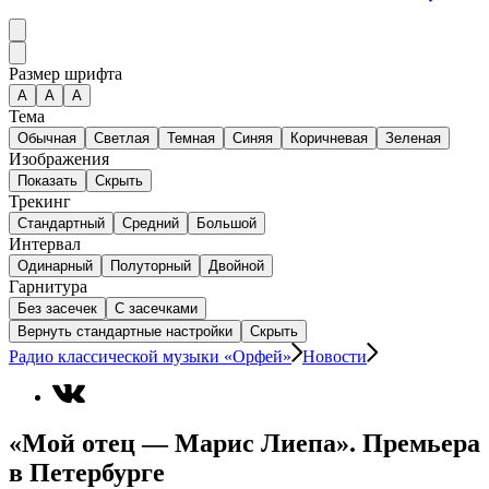
Размер шрифта
А
A
A
Тема
Обычная
Светлая
Темная
Синяя
Коричневая
Зеленая
Изображения
Показать
Скрыть
Трекинг
Стандартный
Средний
Большой
Интервал
Одинарный
Полуторный
Двойной
Гарнитура
Без засечек
С засечками
Вернуть стандартные настройки
Скрыть
Радио классической музыки «Орфей»
Новости
«Мой отец — Марис Лиепа». Премьера
в Петербурге