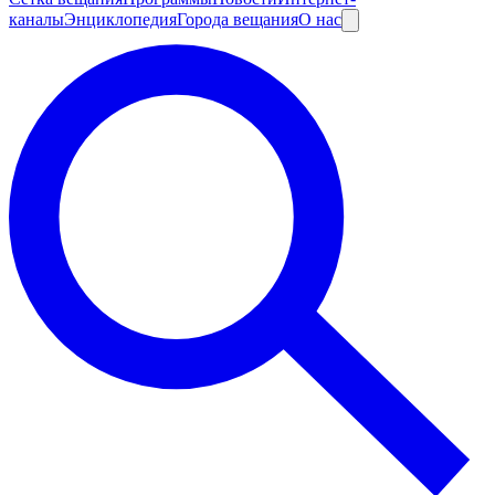
каналы
Энциклопедия
Города вещания
О нас