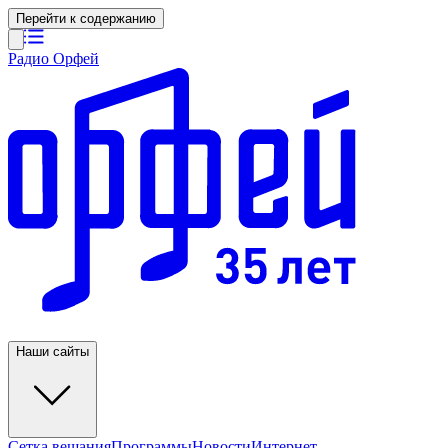
Перейти к содержанию
Радио Орфей
Наши сайты
Сетка вещания
Программы
Новости
Интернет-