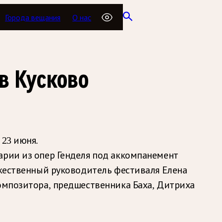
Города вещания
О нас
в Кусково
 23 июня.
арии из опер Генделя под аккомпанемент
ожественный руководитель фестиваля Елена
композитора, предшественника Баха, Дитриха