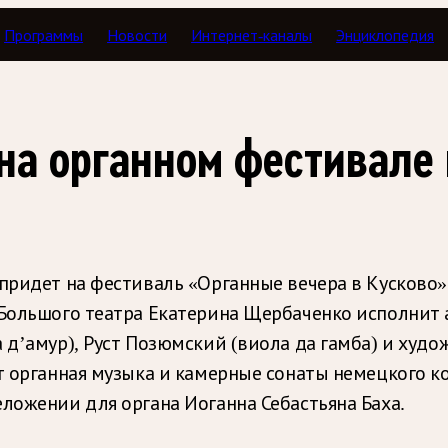
Программы
Новости
Интернет-каналы
Энциклопедия
а органном фестивале 
придет на фестиваль «Органные вечера в Кусково»
 Большого театра Екатерина Щербаченко исполнит 
а д’амур), Руст Позюмский (виола да гамба) и худ
ит органная музыка и камерные сонаты немецкого 
ложении для органа Иоганна Себастьяна Баха.