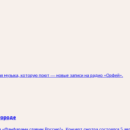
я музыка, которую поют — новые записи на радио «Орфей».
городе
 «Фанфарами славим Россию!». Концерт смотра состоялся 5 ав