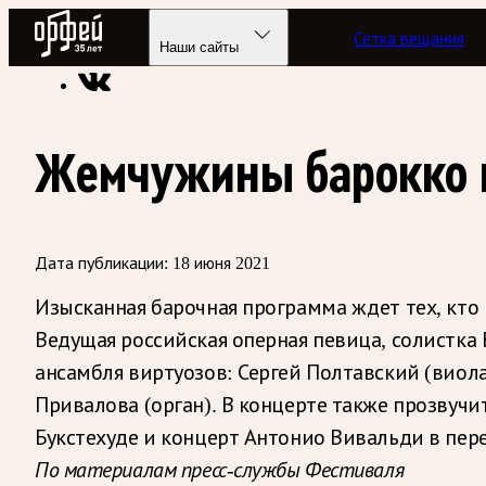
Радио Орфей
Сетка вещания
Радио классической музыки «Орфей»
Новости
Наши сайты
Жемчужины барокко н
Дата публикации:
18 июня 2021
Изысканная барочная программа ждет тех, кто 
Ведущая российская оперная певица, солистка
ансамбля виртуозов: Сергей Полтавский (виол
Привалова (орган). В концерте также прозвуч
Букстехуде и концерт Антонио Вивальди в пере
По материалам пресс-службы Фестиваля