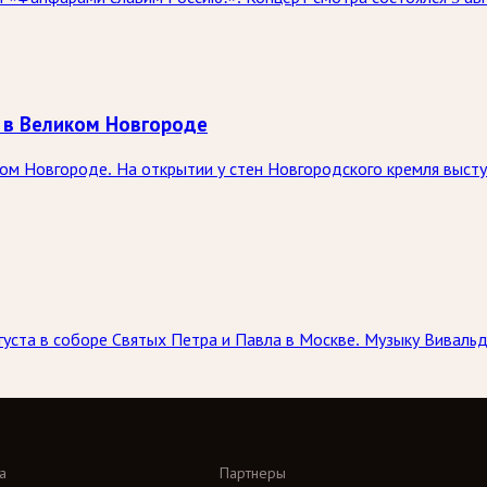
 в Великом Новгороде
ком Новгороде. На открытии у стен Новгородского кремля выст
вгуста в соборе Святых Петра и Павла в Москве. Музыку Вивал
а
Партнеры