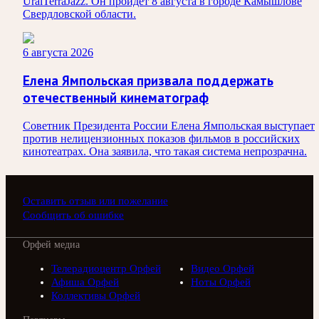
UralTerraJazz. Он пройдёт 8 августа в городе Камышлове
Свердловской области.
6 августа 2026
Елена Ямпольская призвала поддержать
отечественный кинематограф
Советник Президента России Елена Ямпольская выступает
против нелицензионных показов фильмов в российских
кинотеатрах. Она заявила, что такая система непрозрачна.
Оставить отзыв или пожелание
Сообщить об ошибке
Орфей медиа
Телерадиоцентр Орфей
Видео Орфей
Афиша Орфей
Ноты Орфей
Коллективы Орфей