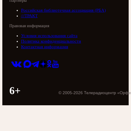
Партнеры
Российская библиотечная ассоциация (РБА)
///ТРАКТ
Правовая информация
Условия использования сайта
Политика конфиденциальности
Контактная информация
6+
©
2005
-
2026
Телерадиоцентр «Орфе