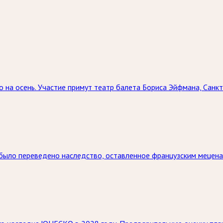
на осень. Участие примут театр балета Бориса Эйфмана, Санкт
 было переведено наследство, оставленное французским мецена