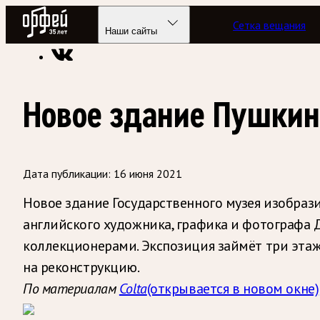
Радио Орфей
Сетка вещания
Радио классической музыки «Орфей»
Новости
Наши сайты
Новое здание Пушкинс
Дата публикации:
16 июня 2021
Новое здание Государственного музея изобраз
английского художника, графика и фотографа 
коллекционерами. Экспозиция займёт три этажа
на реконструкцию.
По материалам
Colta
(открывается в новом окне)