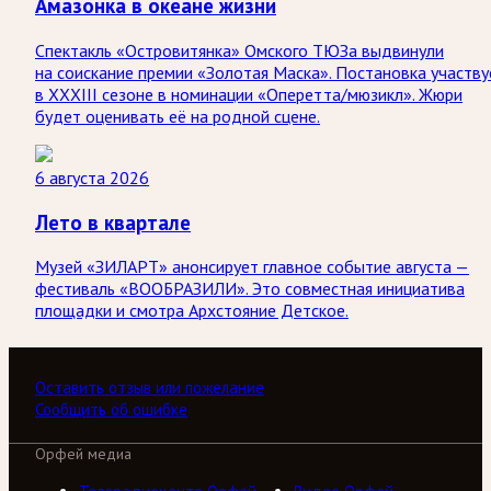
Амазонка в океане жизни
Спектакль «Островитянка» Омского ТЮЗа выдвинули
на соискание премии «Золотая Маска». Постановка участву
в XXXIII сезоне в номинации «Оперетта/мюзикл». Жюри
будет оценивать её на родной сцене.
6 августа 2026
Лето в квартале
Музей «ЗИЛАРТ» анонсирует главное событие августа —
фестиваль «ВООБРАЗИЛИ». Это совместная инициатива
площадки и смотра Архстояние Детское.
Оставить отзыв или пожелание
Сообщить об ошибке
Орфей медиа