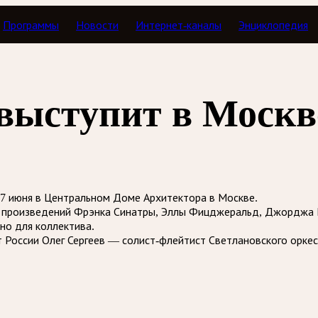
Программы
Новости
Интернет-каналы
Энциклопедия
a выступит в Москв
 17 июня в Центральном Доме Архитектора в Москве.
 произведений Фрэнка Синатры, Эллы Фицджеральд, Джорджа Ге
но для коллектива.
 России Олег Сергеев — солист-флейтист Светлановского оркес