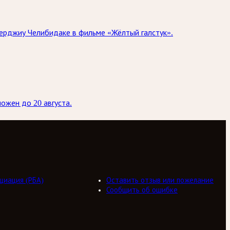
Серджиу Челибидаке в фильме «Жёлтый галстук».
ожен до 20 августа.
циация (РБА)
Оставить отзыв или пожелание
Сообщить об ошибке