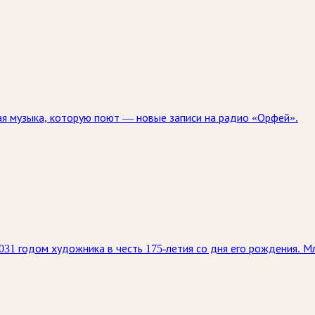
я музыка, которую поют — новые записи на радио «Орфей».
31 годом художника в честь 175-летия со дня его рождения. 