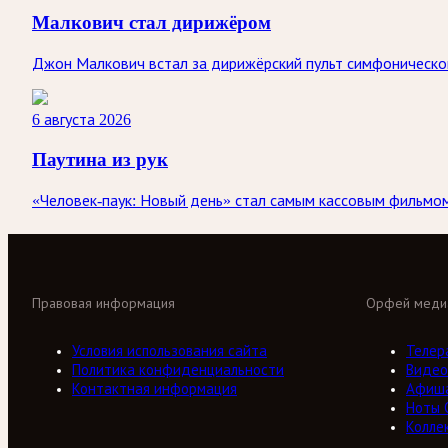
Малкович стал дирижёром
Джон Малкович встал за дирижёрский пульт симфоническог
6 августа 2026
Паутина из рук
«Человек-паук: Новый день» стал самым кассовым фильмом 
Правовая информация
Орфей меди
Условия использования сайта
Телер
Политика конфиденциальности
Видео
Контактная информация
Афиш
Ноты 
Колле