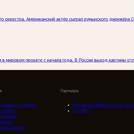
о оркестра. Американский актёр сыграл румынского дирижёра 
в мировом прокате с начала года. В России выход картины отл
а
Партнеры
адиоцентр Орфей
Российская библиотечная ассо
 Орфей
///ТРАКТ
а Орфей
Орфей
ктивы Орфей