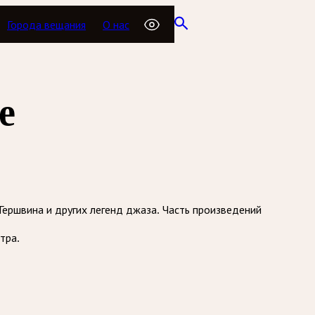
Города вещания
О нас
е
ршвина и других легенд джаза. Часть произведений
тра.