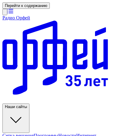
Перейти к содержанию
Радио Орфей
Наши сайты
Сетка вещания
Программы
Новости
Интернет-