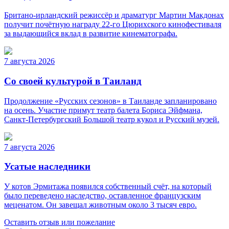
Британо-ирландский режиссёр и драматург Мартин Макдонах
получит почётную награду 22-го Цюрихского кинофестиваля
за выдающийся вклад в развитие кинематографа.
7 августа 2026
Со своей культурой в Таиланд
Продолжение «Русских сезонов» в Таиланде запланировано
на осень. Участие примут театр балета Бориса Эйфмана,
Санкт-Петербургский Большой театр кукол и Русский музей.
7 августа 2026
Усатые наследники
У котов Эрмитажа появился собственный счёт, на который
было переведено наследство, оставленное французским
меценатом. Он завещал животным около 3 тысяч евро.
Оставить отзыв или пожелание