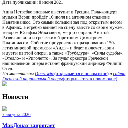
Дата публикации:
8 июня 2021
Анна Нетребко впервые выступит в Греции. Гала-концерт
музыки Верди пройдёт 10 июля на античном стадионе
Панатинаикос. Это самый большой зал под открытым небом
в Афинах. Нетребко выйдет на сцену вместе со своим мужем,
тенором Юсифом Эйвазовым, меццо-сопрано Анитой
Рачвелишвили и греческим баритоном Димитрием
Платаниасом. Событие приурочено к празднованию 150-
летия мировой премьеры «Аиды» и будет включать арии
и дуэты из этой оперы, а также «Трубадура», «Силы судьбы»,
«Отелло» и «Риголетто». За пульт оркестра Греческой
национальной оперы встанет французский дирижёр Филипп
Оген.
По материалам
Operawire
(открывается в новом окне)
и
сайта
Греческой национальной оперы
(открывается в новом окне)
Новости
7 августа 2026
МакДонах запрягает