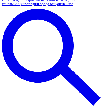
каналы
Энциклопедия
Города вещания
О нас