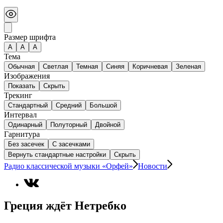
Размер шрифта
А
A
A
Тема
Обычная
Светлая
Темная
Синяя
Коричневая
Зеленая
Изображения
Показать
Скрыть
Трекинг
Стандартный
Средний
Большой
Интервал
Одинарный
Полуторный
Двойной
Гарнитура
Без засечек
С засечками
Вернуть стандартные настройки
Скрыть
Радио классической музыки «Орфей»
Новости
Греция ждёт Нетребко