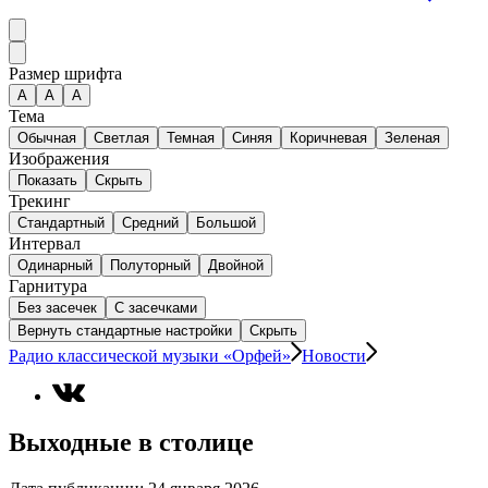
Размер шрифта
А
A
A
Тема
Обычная
Светлая
Темная
Синяя
Коричневая
Зеленая
Изображения
Показать
Скрыть
Трекинг
Стандартный
Средний
Большой
Интервал
Одинарный
Полуторный
Двойной
Гарнитура
Без засечек
С засечками
Вернуть стандартные настройки
Скрыть
Радио классической музыки «Орфей»
Новости
Выходные в столице