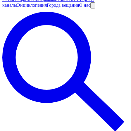
каналы
Энциклопедия
Города вещания
О нас