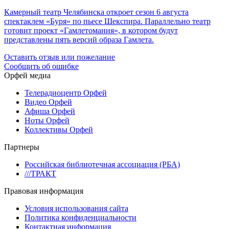
Камерный театр Челябинска откроет сезон 6 августа
спектаклем «Буря» по пьесе Шекспира. Параллельно театр
готовит проект «Гамлетомания», в котором будут
представлены пять версий образа Гамлета.
Оставить отзыв или пожелание
Сообщить об ошибке
Орфей медиа
Телерадиоцентр Орфей
Видео Орфей
Афиша Орфей
Ноты Орфей
Коллективы Орфей
Партнеры
Российская библиотечная ассоциация (РБА)
///ТРАКТ
Правовая информация
Условия использования сайта
Политика конфиденциальности
Контактная информация