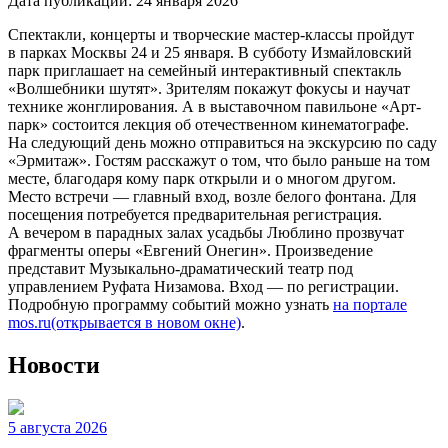
Дата публикации:
24 января 2026
Спектакли, концерты и творческие мастер-классы пройдут
в парках Москвы 24 и 25 января. В субботу Измайловский
парк приглашает на семейный интерактивный спектакль
«Волшебники шутят». Зрителям покажут фокусы и научат
технике жонглирования. А в выставочном павильоне «Арт-
парк» состоится лекция об отечественном кинематографе.
На следующий день можно отправиться на экскурсию по саду
«Эрмитаж». Гостям расскажут о том, что было раньше на том
месте, благодаря кому парк открыли и о многом другом.
Место встречи — главный вход, возле белого фонтана. Для
посещения потребуется предварительная регистрация.
А вечером в парадных залах усадьбы Люблино прозвучат
фрагменты оперы «Евгений Онегин». Произведение
представит Музыкально-драматический театр под
управлением Руфата Низамова. Вход — по регистрации.
Подробную программу событий можно узнать
на портале
mos.ru
(открывается в новом окне)
.
Новости
5 августа 2026