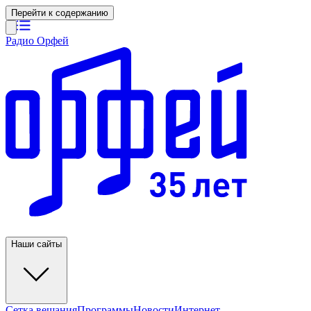
Перейти к содержанию
Радио Орфей
Наши сайты
Сетка вещания
Программы
Новости
Интернет-