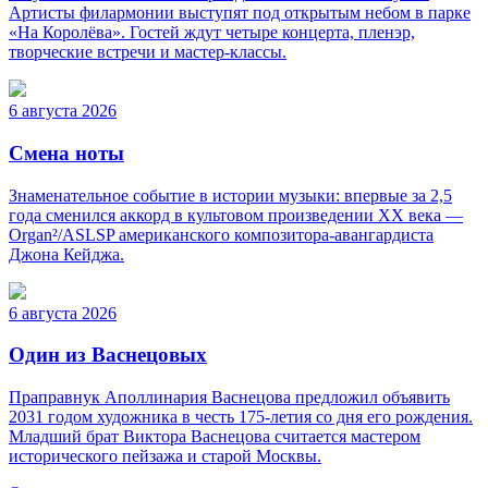
Артисты филармонии выступят под открытым небом в парке
«На Королёва». Гостей ждут четыре концерта, пленэр,
творческие встречи и мастер-классы.
6 августа 2026
Смена ноты
Знаменательное событие в истории музыки: впервые за 2,5
года сменился аккорд в культовом произведении XX века —
Organ²/ASLSP американского композитора-авангардиста
Джона Кейджа.
6 августа 2026
Один из Васнецовых
Праправнук Аполлинария Васнецова предложил объявить
2031 годом художника в честь 175-летия со дня его рождения.
Младший брат Виктора Васнецова считается мастером
исторического пейзажа и старой Москвы.