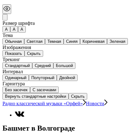
Размер шрифта
А
A
A
Тема
Обычная
Светлая
Темная
Синяя
Коричневая
Зеленая
Изображения
Показать
Скрыть
Трекинг
Стандартный
Средний
Большой
Интервал
Одинарный
Полуторный
Двойной
Гарнитура
Без засечек
С засечками
Вернуть стандартные настройки
Скрыть
Радио классической музыки «Орфей»
Новости
Башмет в Волгограде