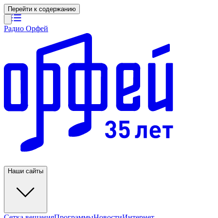
Перейти к содержанию
Радио Орфей
Наши сайты
Сетка вещания
Программы
Новости
Интернет-