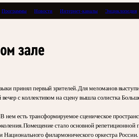
Программы
Новости
Интернет-каналы
Энциклопедия
ом зале
зыки принял первый зрителей. Для меломанов выступ
вечер с коллективом на сцену вышла солистка Большо
. В нем есть трансформируемое сценическое простран
околения. Помещение стало основной репетиционной п
и Национального филармонического оркестра России.