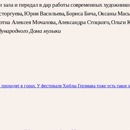
 зала и передал в дар работы современных художников
сторгуева, Юрия Васильева, Бориса Бича, Оксаны Мась,
отна Алексея Мочалова, Александра Стоцкого, Ольги 
ународного Дома музыки
проходят в горах. У фестиваля Хиблы Герзмава тоже есть такое м