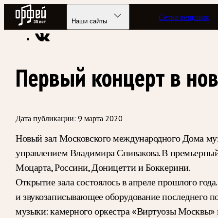
Радио Орфей
Сетка вещания
Радио классической музыки «Орфей»
Новости
Наши сайты
Первый концерт в нов
Дата публикации:
9 марта 2020
Новый зал Московского международного Дома му
управлением Владимира Спивакова. В премьерный 
Моцарта, Россини, Доницетти и Боккерини.
Открытие зала состоялось в апреле прошлого года
и звукозаписывающее оборудование последнего п
музыки: камерного оркестра «Виртуозы Москвы» 