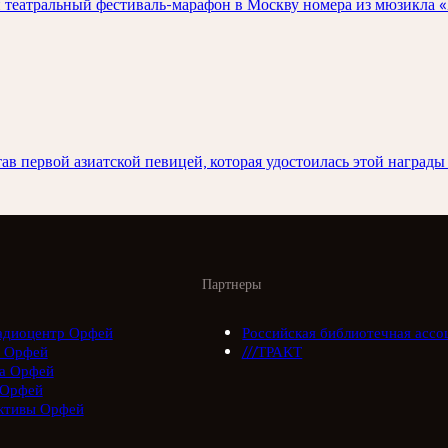
 театральный фестиваль-марафон в Москву номера из мюзикла «
 первой азиатской певицей, которая удостоилась этой награды 
Партнеры
адиоцентр Орфей
Российская библиотечная ассо
 Орфей
///ТРАКТ
а Орфей
 Орфей
ктивы Орфей