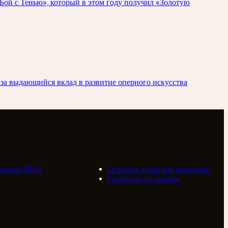
Бой с Тенью», который в этом году получил «Золотую
за выдающийся вклад в развитие оперного искусства
циация (РБА)
Оставить отзыв или пожелание
Сообщить об ошибке