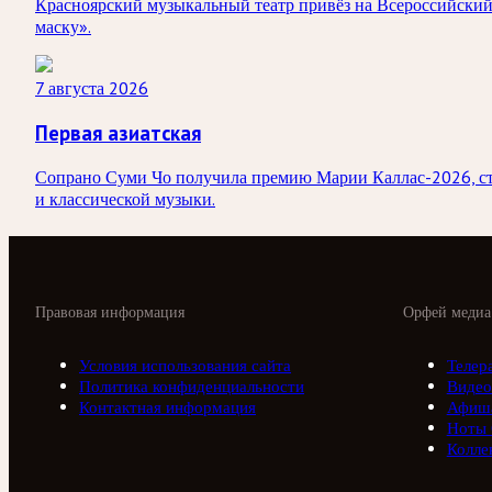
Красноярский музыкальный театр привёз на Всероссийский
маску».
7 августа 2026
Первая азиатская
Сопрано Суми Чо получила премию Марии Каллас-2026, став
и классической музыки.
Правовая информация
Орфей медиа
Условия использования сайта
Телер
Политика конфиденциальности
Видео
Контактная информация
Афиш
Ноты
Колле