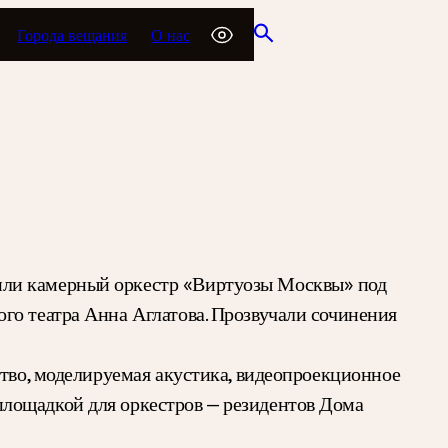
Города вещания
О нас
или камерный оркестр «Виртуозы Москвы» под
го театра Анна Аглатова. Прозвучали сочинения
ство, моделируемая акустика, видеопроекционное
лощадкой для оркестров — резидентов Дома