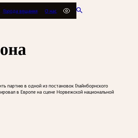
Города вещания
О нас
сона
ить партию в одной из постановок Глайнборнского
ировал в Европе на сцене Норвежской национальной