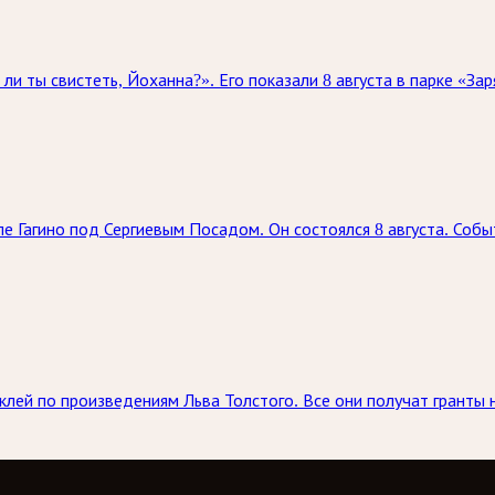
и ты свистеть, Йоханна?». Его показали 8 августа в парке «З
е Гагино под Сергиевым Посадом. Он состоялся 8 августа. Соб
аклей по произведениям Льва Толстого. Все они получат гранты