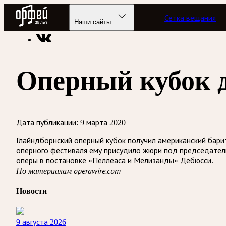
Радио Орфей
Сетка вещания
Радио классической музыки «Орфей»
Новости
Наши сайты
Оперный кубок 
Дата публикации:
9 марта 2020
Глайндборнский оперный кубок получил американский бари
оперного фестиваля ему присудило жюри под председател
оперы в постановке «Пеллеаса и Мелизанды» Дебюсси.
По материалам operawire.com
Новости
9 августа 2026