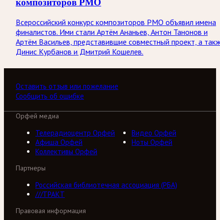
композиторов РМО
Всероссийский конкурс композиторов РМО объявил имена
финалистов. Ими стали Артём Ананьев, Антон Танонов и
Артём Васильев, представившие совместный проект, а так
Динис Курбанов и Дмитрий Кошелев.
Оставить отзыв или пожелание
Сообщить об ошибке
Орфей медиа
Телерадиоцентр Орфей
Видео Орфей
Афиша Орфей
Ноты Орфей
Коллективы Орфей
Партнеры
Российская библиотечная ассоциация (РБА)
///ТРАКТ
Правовая информация