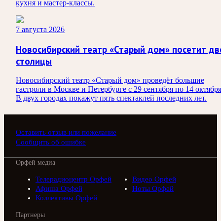
кухня и мастер-классы.
7 августа 2026
Новосибирский театр «Старый дом» посетит дв
столицы
Новосибирский театр «Старый дом» проведёт большие
гастроли в Москве и Петербурге с 29 сентября по 14 октября
В двух городах покажут пять спектаклей последних лет.
Оставить отзыв или пожелание
Сообщить об ошибке
Орфей медиа
Телерадиоцентр Орфей
Видео Орфей
Афиша Орфей
Ноты Орфей
Коллективы Орфей
Партнеры