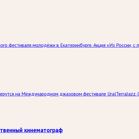
го фестиваля молодёжи в Екатеринбурге. Акция «Из России, с л
берутся на Международном джазовом фестивале UralTerraJazz.
ственный кинематограф