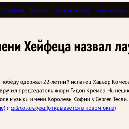
Программы
Новости
Интернет-каналы
Энциклопедия
мени Хейфеца назвал ла
 победу одержал 22-летний испанец Хавьер Комеса
вручил председатель жюри Гидон Кремер. Нынешнее
оле музыки имени Королевы Софии у Сергея Тесли.
е)
и
сайта конкурса
(открывается в новом окне)