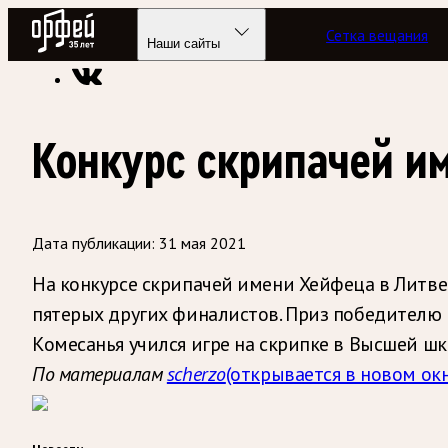
Радио Орфей
Сетка вещания
Радио классической музыки «Орфей»
Новости
Наши сайты
Конкурс скрипачей и
Дата публикации:
31 мая 2021
На конкурсе скрипачей имени Хейфеца в Литве
пятерых других финалистов. Приз победителю 
Комесанья учился игре на скрипке в Высшей шк
По материалам
scherzo
(открывается в новом окн