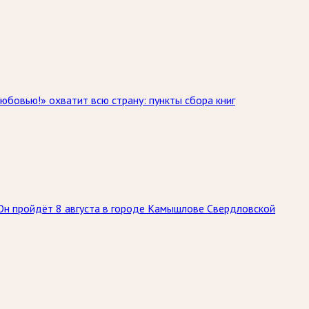
юбовью!» охватит всю страну: пункты сбора книг
 Он пройдёт 8 августа в городе Камышлове Свердловской