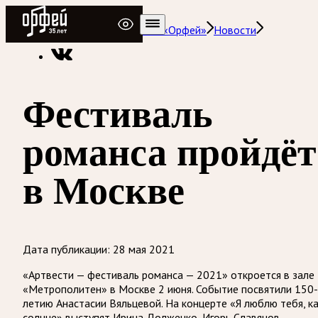
Радио Орфей
Радио классической музыки «Орфей»
Новости
Фестиваль
романса пройдёт
в Москве
Дата публикации:
28 мая 2021
«Артвести — фестиваль романса — 2021» откроется в зале
«Метрополитен» в Москве 2 июня. Событие посвятили 150-
летию Анастасии Вяльцевой. На концерте «Я люблю тебя, к
солнце» выступят Ирина Долженко, Игорь Славянов,