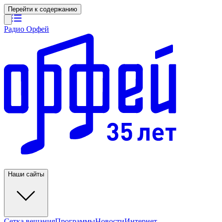
Перейти к содержанию
Радио Орфей
Наши сайты
Сетка вещания
Программы
Новости
Интернет-