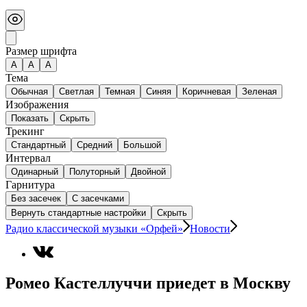
Размер шрифта
А
A
A
Тема
Обычная
Светлая
Темная
Синяя
Коричневая
Зеленая
Изображения
Показать
Скрыть
Трекинг
Стандартный
Средний
Большой
Интервал
Одинарный
Полуторный
Двойной
Гарнитура
Без засечек
С засечками
Вернуть стандартные настройки
Скрыть
Радио классической музыки «Орфей»
Новости
Ромео Кастеллуччи приедет в Москву