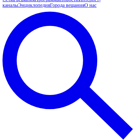
каналы
Энциклопедия
Города вещания
О нас