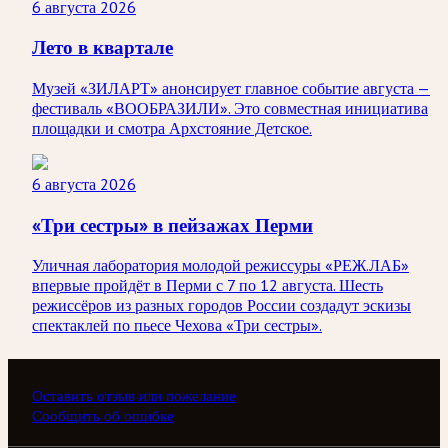
6 августа 2026
Лето в квартале
Музей «ЗИЛАРТ» анонсирует главное событие августа —
фестиваль «ВООБРАЗИЛИ». Это совместная инициатива
площадки и смотра Архстояние Детское.
6 августа 2026
«Три сестры» в пейзажах Перми
Уличная лаборатория молодой режиссуры «РЕЖ.ЛАБ»
впервые пройдёт в Перми с 7 по 12 августа. Шесть
режиссёров из разных городов России создадут эскизы
спектаклей по пьесе Чехова «Три сестры».
Оставить отзыв или пожелание
Сообщить об ошибке