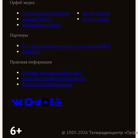
Орфей медиа
Телерадиоцентр Орфей
Видео Орфей
Афиша Орфей
Ноты Орфей
Коллективы Орфей
Партнеры
Российская библиотечная ассоциация (РБА)
///ТРАКТ
Правовая информация
Условия использования сайта
Политика конфиденциальности
Контактная информация
6+
©
2005
-
2026
Телерадиоцентр «Орф