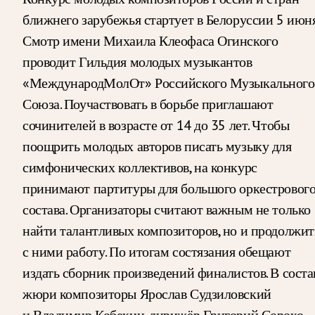
ближнего зарубежья стартует в Белоруссии 5 июня
Смотр имени Михаила Клеофаса Огинского
проводит Гильдия молодых музыкантов
«МеждународМолОт» Российского Музыкального
Союза. Поучаствовать в борьбе приглашают
сочинителей в возрасте от 14 до 35 лет. Чтобы
поощрить молодых авторов писать музыку для
симфонических коллективов, на конкурс
принимают партитуры для большого оркестровог
состава. Организаторы считают важным не только
найти талантливых композиторов, но и продолжит
с ними работу. По итогам состязания обещают
издать сборник произведений финалистов. В соста
жюри композиторы Ярослав Судзиловский
и Владимир Кобекин, дирижёр Григорий Сороко