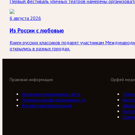
Первый фестиваль уличных театров намерены организовать
6 августа 2026
Из России с любовью
Книги русских классиков подарят участникам Международно
открылись в разных городах.
Правовая информация
Орфей меди
Условия использования сайта
Телер
Политика конфиденциальности
Виде
Контактная информация
Афиш
Ноты
Колле