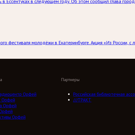
 в Ессентуках в следующем году. Об этом сообщил глава горо
го фестиваля молодёжи в Екатеринбурге. Акция «Из России, с л
а
Партнеры
адиоцентр Орфей
Российская библиотечная ассо
о Орфей
///ТРАКТ
а Орфей
 Орфей
ктивы Орфей