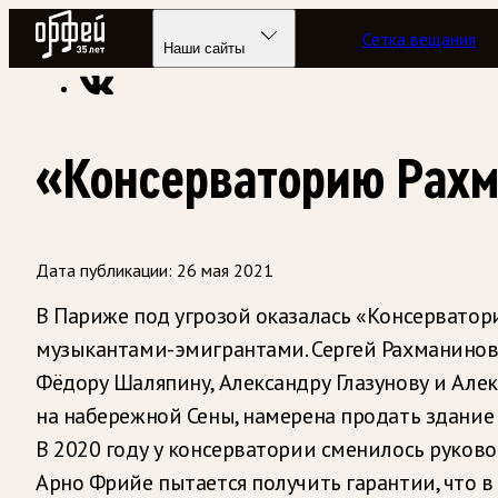
Радио Орфей
Сетка вещания
Радио классической музыки «Орфей»
Новости
Наши сайты
«Консерваторию Рахм
Дата публикации:
26 мая 2021
В Париже под угрозой оказалась «Консерватори
музыкантами-эмигрантами. Сергей Рахманинов
Фёдору Шаляпину, Александру Глазунову и Алек
на набережной Сены, намерена продать здание 
В 2020 году у консерватории сменилось руково
Арно Фрийе пытается получить гарантии, что в