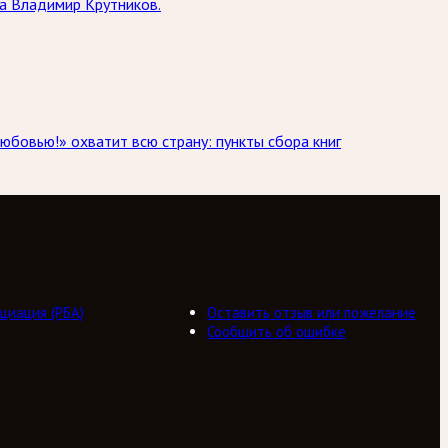
да Владимир Крутников.
юбовью!» охватит всю страну: пункты сбора книг
циация (РБА)
Оставить отзыв или пожелание
Сообщить об ошибке