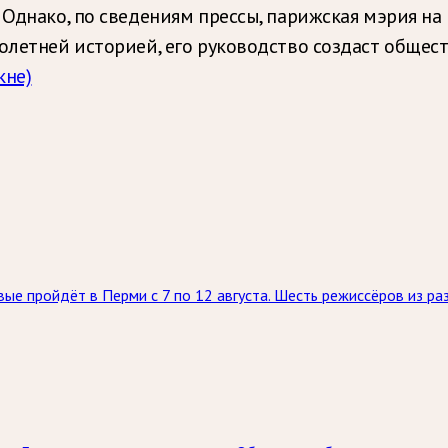
Однако, по сведениям прессы, парижская мэрия на 
толетней историей, его руководство создаст общес
кне)
е пройдёт в Перми с 7 по 12 августа. Шесть режиссёров из раз