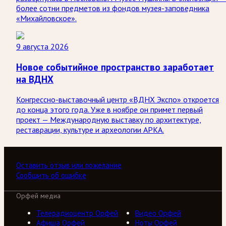
более сотни предметов из фондов музея-заповедника
«Михайловское».
9 августа 2026
Новое событийное пространство заработает
на ВДНХ
Конгрессно-выставочный центр «ВДНХ Экспо» откроется
до конца этого года. Уже в ноябре он примет первый
проект — Международную выставку по архитектуре,
реставрации, культуре и археологии АРКА.
Оставить отзыв или пожелание
Сообщить об ошибке
Орфей медиа
Телерадиоцентр Орфей
Видео Орфей
Афиша Орфей
Ноты Орфей