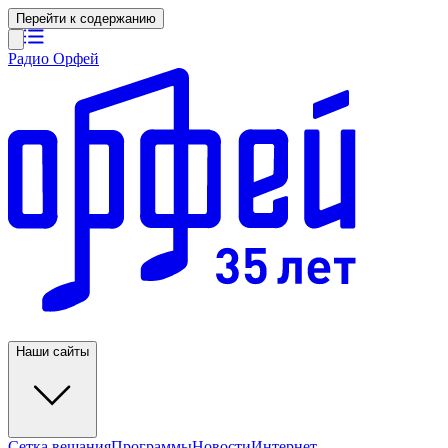
Перейти к содержанию
Радио Орфей
Наши сайты
Сетка вещания
Программы
Новости
Интернет-