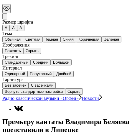
Размер шрифта
А
A
A
Тема
Обычная
Светлая
Темная
Синяя
Коричневая
Зеленая
Изображения
Показать
Скрыть
Трекинг
Стандартный
Средний
Большой
Интервал
Одинарный
Полуторный
Двойной
Гарнитура
Без засечек
С засечками
Вернуть стандартные настройки
Скрыть
Радио классической музыки «Орфей»
Новости
Премьеру кантаты Владимира Беляева
представили в Липецке