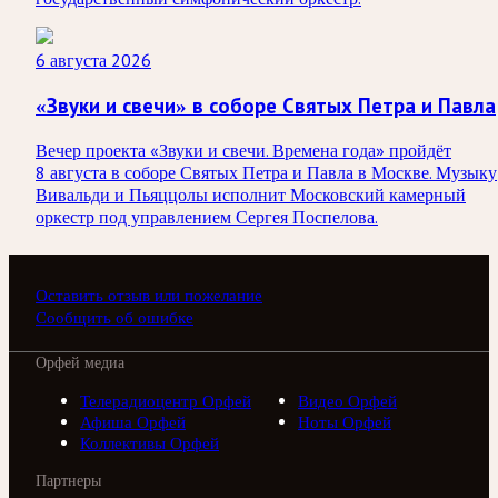
6 августа 2026
«Звуки и свечи» в соборе Святых Петра и Павла
Вечер проекта «Звуки и свечи. Времена года» пройдёт
8 августа в соборе Святых Петра и Павла в Москве. Музыку
Вивальди и Пьяццолы исполнит Московский камерный
оркестр под управлением Сергея Поспелова.
Оставить отзыв или пожелание
Сообщить об ошибке
Орфей медиа
Телерадиоцентр Орфей
Видео Орфей
Афиша Орфей
Ноты Орфей
Коллективы Орфей
Партнеры