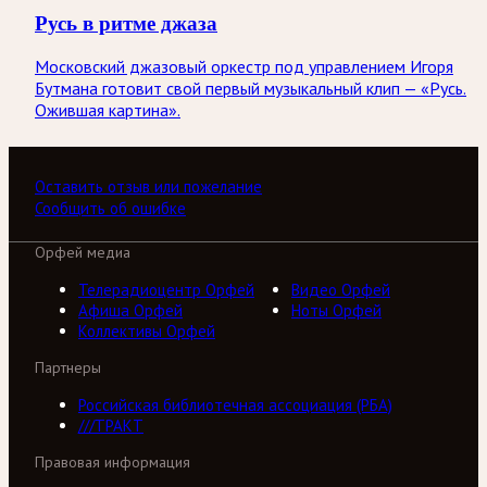
Русь в ритме джаза
Московский джазовый оркестр под управлением Игоря
Бутмана готовит свой первый музыкальный клип — «Русь.
Ожившая картина».
Оставить отзыв или пожелание
Сообщить об ошибке
Орфей медиа
Телерадиоцентр Орфей
Видео Орфей
Афиша Орфей
Ноты Орфей
Коллективы Орфей
Партнеры
Российская библиотечная ассоциация (РБА)
///ТРАКТ
Правовая информация