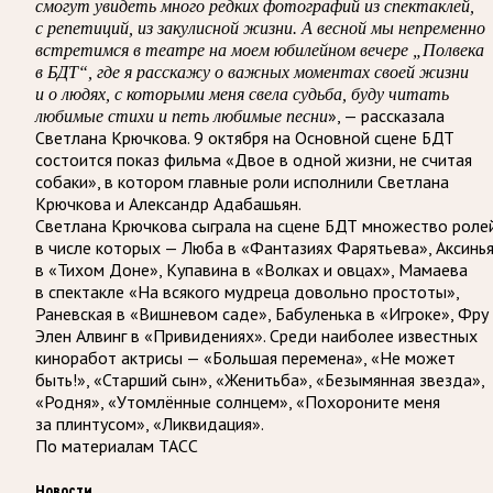
смогут увидеть много редких фотографий из спектаклей,
с репетиций, из закулисной жизни. А весной мы непременно
встретимся в театре на моем юбилейном вечере „Полвека
в БДТ“, где я расскажу о важных моментах своей жизни
и о людях, с которыми меня свела судьба, буду читать
», — рассказала
любимые стихи и петь любимые песни
Светлана Крючкова. 9 октября на Основной сцене БДТ
состоится показ фильма «Двое в одной жизни, не считая
собаки», в котором главные роли исполнили Светлана
Крючкова и Александр Адабашьян.
Светлана Крючкова сыграла на сцене БДТ множество ролей
в числе которых — Люба в «Фантазиях Фарятьева», Аксинь
в «Тихом Доне», Купавина в «Волках и овцах», Мамаева
в спектакле «На всякого мудреца довольно простоты»,
Раневская в «Вишневом саде», Бабуленька в «Игроке», Фру
Элен Алвинг в «Привидениях». Среди наиболее известных
киноработ актрисы — «Большая перемена», «Не может
быть!», «Старший сын», «Женитьба», «Безымянная звезда»,
«Родня», «Утомлённые солнцем», «Похороните меня
за плинтусом», «Ликвидация».
По материалам ТАСС
Новости