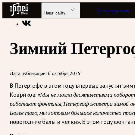
Радио Орфей
Сетка вещания
Радио классической музыки «Орфей»
Новости
Наши сайты
Зимний Петерго
Дата публикации:
6 октября 2025
В Петергофе в этом году впервые запустят зи
Ковриков. «
Мы не могли десятилетиями побороть,
работают фонтаны, Петергоф живет, а зимой он 
Более того, мы готовим большое количество про
новогодние балы и «ёлки». В этом году фонтан