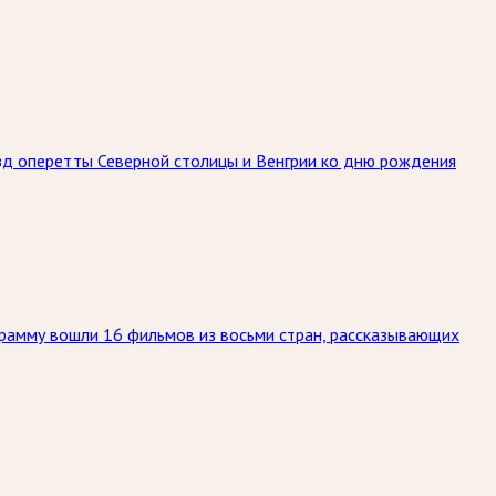
ёзд оперетты Северной столицы и Венгрии ко дню рождения
грамму вошли 16 фильмов из восьми стран, рассказывающих