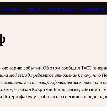
Программы
Новости
Интернет-каналы
Энциклопедия
ф
мнюю серию событий. Об этом сообщил ТАСС генер
 на мой взгляд, предвзятое отношение к тому, что П
засыпает. Это не так. Да, фонтаны засыпают, они п
грамм
», — сказал Ковриков. В программу «Зимний П
ы Петергофа будут работать на несколько недель д