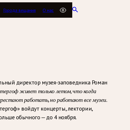
Города вещания
О нас
альный директор музея-заповедника Роман
етергоф живет только летом, что когда
ерестают работать, но работают все музеи.
етергоф» войдут концерты, лектории,
ольше обычного — до 4 ноября.