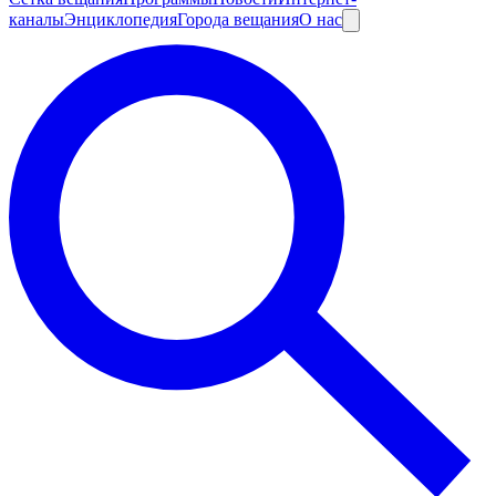
каналы
Энциклопедия
Города вещания
О нас