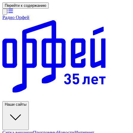
Перейти к содержанию
Радио Орфей
Наши сайты
Сетка вещания
Программы
Новости
Интернет-