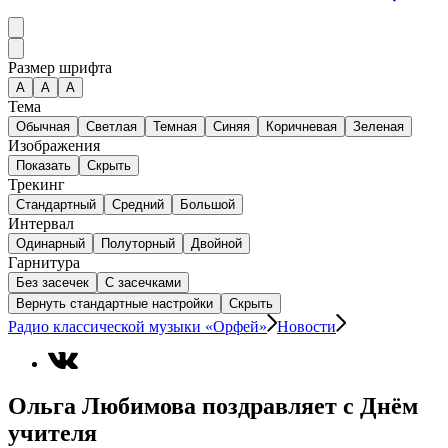
Размер шрифта
А
A
A
Тема
Обычная
Светлая
Темная
Синяя
Коричневая
Зеленая
Изображения
Показать
Скрыть
Трекинг
Стандартный
Средний
Большой
Интервал
Одинарный
Полуторный
Двойной
Гарнитура
Без засечек
С засечками
Вернуть стандартные настройки
Скрыть
Радио классической музыки «Орфей»
Новости
Ольга Любимова поздравляет с Днём
учителя