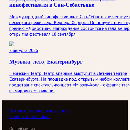
кинофестиваля в Сан-Себастьяне
Международный кинофестиваль в Сан-Себастьяне чествуе
немецкого режиссёра Вернера Херцога. Он получит почётн
премию «Доностия». Награждение состоится на гала-вечер
открытия фестиваля 18 сентября.
7 августа 2026
Музыка, лето, Екатеринбург
Пермский Театр-Театр впервые выступит в Летнем театре
Екатеринбурга. На площадке под открытым небом коллект
представит спектакль-концерт «Мюзик-Холл» с фрагмента
из мировых мюзиклов.
Оставить отзыв или пожелание
Сообщить об ошибке
Орфей медиа