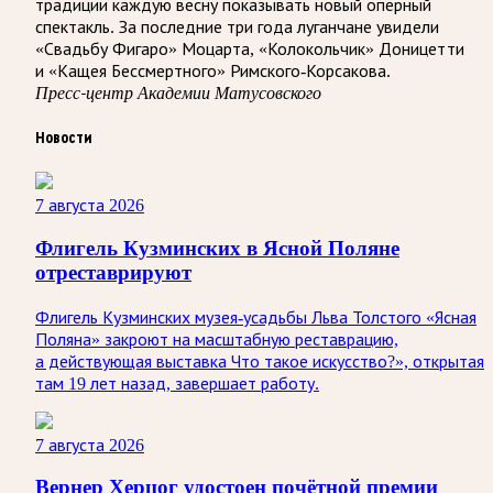
традиции каждую весну показывать новый оперный
спектакль. За последние три года луганчане увидели
«Свадьбу Фигаро» Моцарта, «Колокольчик» Доницетти
и «Кащея Бессмертного» Римского-Корсакова.
Пресс-центр Академии Матусовского
Новости
7 августа 2026
Флигель Кузминских в Ясной Поляне
отреставрируют
Флигель Кузминских музея-усадьбы Льва Толстого «Ясная
Поляна» закроют на масштабную реставрацию,
а действующая выставка Что такое искусство?», открытая
там 19 лет назад, завершает работу.
7 августа 2026
Вернер Херцог удостоен почётной премии