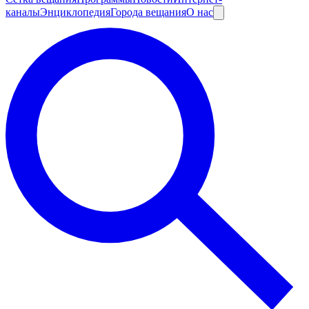
каналы
Энциклопедия
Города вещания
О нас