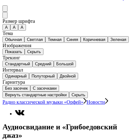
Размер шрифта
А
A
A
Тема
Обычная
Светлая
Темная
Синяя
Коричневая
Зеленая
Изображения
Показать
Скрыть
Трекинг
Стандартный
Средний
Большой
Интервал
Одинарный
Полуторный
Двойной
Гарнитура
Без засечек
С засечками
Вернуть стандартные настройки
Скрыть
Радио классической музыки «Орфей»
Новости
Аудиосвидание и «Грибоедовский
джаз»