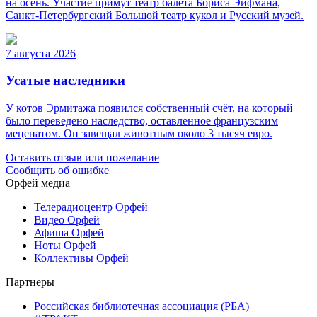
на осень. Участие примут театр балета Бориса Эйфмана,
Санкт-Петербургский Большой театр кукол и Русский музей.
7 августа 2026
Усатые наследники
У котов Эрмитажа появился собственный счёт, на который
было переведено наследство, оставленное французским
меценатом. Он завещал животным около 3 тысяч евро.
Оставить отзыв или пожелание
Сообщить об ошибке
Орфей медиа
Телерадиоцентр Орфей
Видео Орфей
Афиша Орфей
Ноты Орфей
Коллективы Орфей
Партнеры
Российская библиотечная ассоциация (РБА)