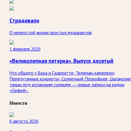
Страдивали
О непростой жизни простых музыкантов
1 февраля 2020
«Великолепная пятерка». Выпуск десятый
Что общего у Баха и Скарлатти; Телеман-хамелеон;
Перепутанные концерты; Солнечный Прокофьев; Цыганские
танцы под испанским солнцем — новые записи на радио
«Орфей».
Новости
6 августа 2026