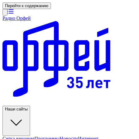
Перейти к содержанию
Радио Орфей
Наши сайты
Сетка вещания
Программы
Новости
Интернет-