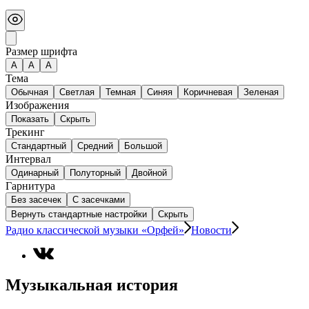
Размер шрифта
А
A
A
Тема
Обычная
Светлая
Темная
Синяя
Коричневая
Зеленая
Изображения
Показать
Скрыть
Трекинг
Стандартный
Средний
Большой
Интервал
Одинарный
Полуторный
Двойной
Гарнитура
Без засечек
С засечками
Вернуть стандартные настройки
Скрыть
Радио классической музыки «Орфей»
Новости
Музыкальная история