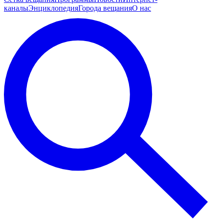
каналы
Энциклопедия
Города вещания
О нас