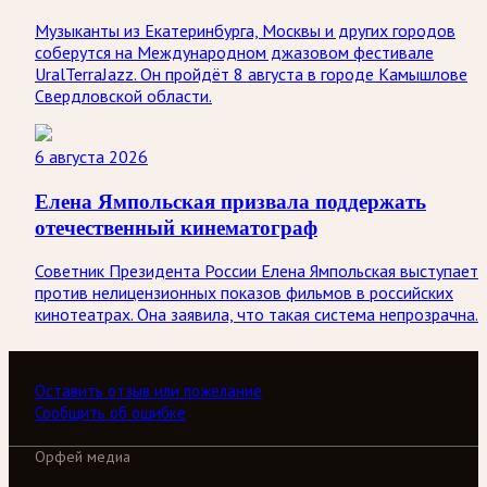
Музыканты из Екатеринбурга, Москвы и других городов
соберутся на Международном джазовом фестивале
UralTerraJazz. Он пройдёт 8 августа в городе Камышлове
Свердловской области.
6 августа 2026
Елена Ямпольская призвала поддержать
отечественный кинематограф
Советник Президента России Елена Ямпольская выступает
против нелицензионных показов фильмов в российских
кинотеатрах. Она заявила, что такая система непрозрачна.
Оставить отзыв или пожелание
Сообщить об ошибке
Орфей медиа