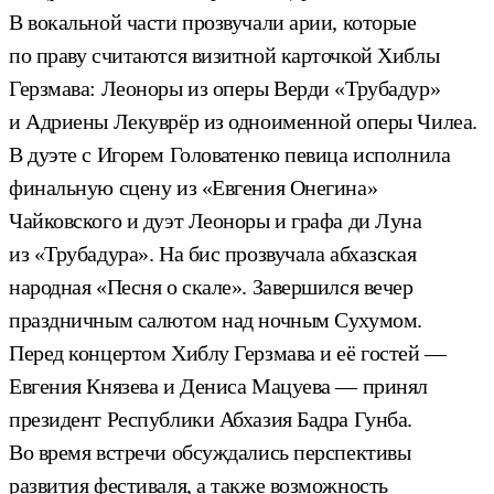
В вокальной части прозвучали арии, которые
по праву считаются визитной карточкой Хиблы
Герзмава: Леоноры из оперы Верди «Трубадур»
и Адриены Лекуврёр из одноименной оперы Чилеа.
В дуэте с Игорем Головатенко певица исполнила
финальную сцену из «Евгения Онегина»
Чайковского и дуэт Леоноры и графа ди Луна
из «Трубадура». На бис прозвучала абхазская
народная «Песня о скале». Завершился вечер
праздничным салютом над ночным Сухумом.
Перед концертом Хиблу Герзмава и её гостей —
Евгения Князева и Дениса Мацуева — принял
президент Республики Абхазия Бадра Гунба.
Во время встречи обсуждались перспективы
развития фестиваля, а также возможность