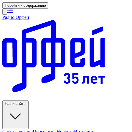
Перейти к содержанию
Радио Орфей
Наши сайты
Сетка вещания
Программы
Новости
Интернет-