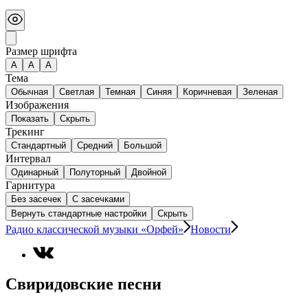
Размер шрифта
А
A
A
Тема
Обычная
Светлая
Темная
Синяя
Коричневая
Зеленая
Изображения
Показать
Скрыть
Трекинг
Стандартный
Средний
Большой
Интервал
Одинарный
Полуторный
Двойной
Гарнитура
Без засечек
С засечками
Вернуть стандартные настройки
Скрыть
Радио классической музыки «Орфей»
Новости
Свиридовские песни