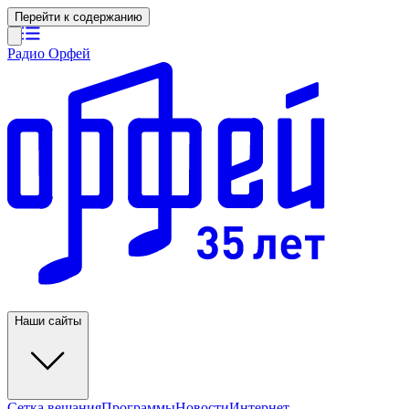
Перейти к содержанию
Радио Орфей
Наши сайты
Сетка вещания
Программы
Новости
Интернет-