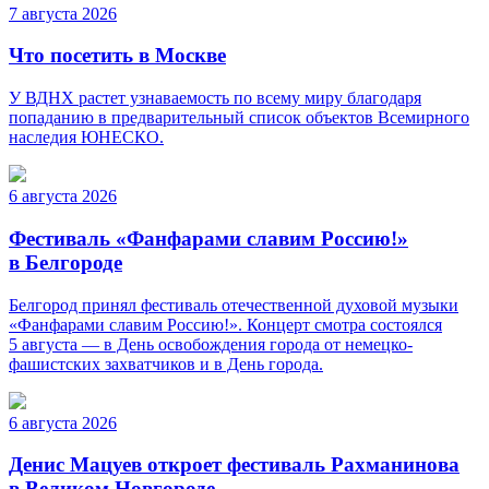
7 августа 2026
Что посетить в Москве
У ВДНХ растет узнаваемость по всему миру благодаря
попаданию в предварительный список объектов Всемирного
наследия ЮНЕСКО.
6 августа 2026
Фестиваль «Фанфарами славим Россию!»
в Белгороде
Белгород принял фестиваль отечественной духовой музыки
«Фанфарами славим Россию!». Концерт смотра состоялся
5 августа — в День освобождения города от немецко-
фашистских захватчиков и в День города.
6 августа 2026
Денис Мацуев откроет фестиваль Рахманинова
в Великом Новгороде