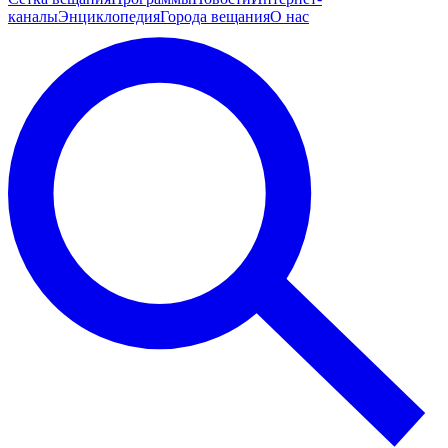
каналы
Энциклопедия
Города вещания
О нас