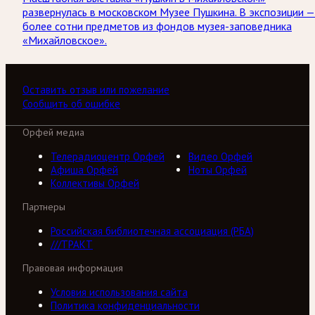
развернулась в московском Музее Пушкина. В экспозиции —
более сотни предметов из фондов музея-заповедника
«Михайловское».
Оставить отзыв или пожелание
Сообщить об ошибке
Орфей медиа
Телерадиоцентр Орфей
Видео Орфей
Афиша Орфей
Ноты Орфей
Коллективы Орфей
Партнеры
Российская библиотечная ассоциация (РБА)
///ТРАКТ
Правовая информация
Условия использования сайта
Политика конфиденциальности