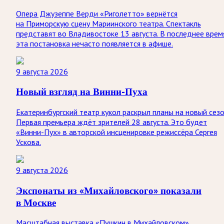
Опера Джузеппе Верди «Риголетто» вернётся
на Приморскую сцену Мариинского театра. Спектакль
представят во Владивостоке 13 августа. В последнее врем
эта постановка нечасто появляется в афише.
9 августа 2026
Новый взгляд на Винни-Пуха
Екатеринбургский театр кукол раскрыл планы на новый сезо
Первая премьера ждёт зрителей 28 августа. Это будет
«Винни-Пух» в авторской инсценировке режиссёра Сергея
Ускова.
9 августа 2026
Экспонаты из «Михайловского» показали
в Москве
Масштабная выставка «Пушкин в Михайловском»