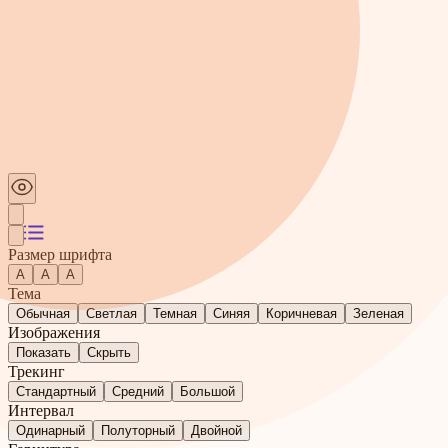
Размер шрифта
А
A
A
Тема
Обычная
Светлая
Темная
Синяя
Коричневая
Зеленая
Изображения
Показать
Скрыть
Трекинг
Стандартный
Средний
Большой
Интервал
Одинарный
Полуторный
Двойной