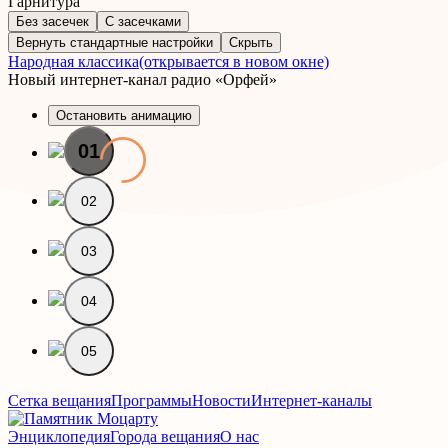
Гарнитура
Без засечек
С засечками
Вернуть стандартные настройки
Скрыть
Народная классика
(открывается в новом окне)
Новый интернет-канал радио «Орфей»
Остановить анимацию
01
02
03
04
05
Сетка вещания
Программы
Новости
Интернет-каналы
Энциклопедия
Города вещания
О нас